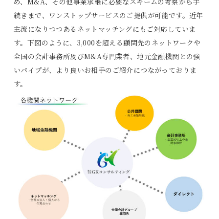
め、M&A、その他事業承継に必要なスキームの考察から手
続きまで、ワンストップサービスのご提供が可能です。近年
採用情報
主流になりつつあるネットマッチングにもご対応していま
す。下図のように、3,000を超える顧問先のネットワークや
お問い合わせ
全国の会計事務所及びM&A専門業者、地元金融機関との強
いパイプが、より良いお相手のご紹介につながっておりま
す。