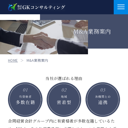
お知らせ
M&A業務案内
お知らせ
会社概要
お知らせ
M&A
HOME
M&A業務案内
重要
医業支援業務
補助金情報
当社が選ばれる理由
介護支援業務
採択実績
サービス
介護支援業務
補助金申請支援
クラファン
BCP策定支援
クラウドファンディング
医業支援案件
セミナー情報
その他
合同経営会計グループ内に有資格者が多数在籍しているた