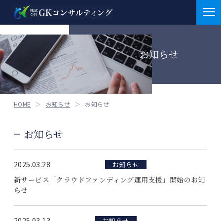
お知らせ
お知らせ
お知らせ
会社概要
お知らせ
M&A
HOME
お知らせ
重要
お知らせ
医業支援業務
補助金情報
お知らせ
介護支援業務
採択実績
サービス
介護支援業務
補助金申請支援
2025.03.28
お知らせ
クラファン
BCP策定支援
新サービス「クラウドファンディング運用支援」開始のお知
クラウドファンディング
らせ
医業支援案件
セミナー情報
その他
2025.03.13
お知らせ