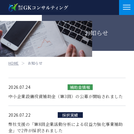
お知らせ
お知らせ
お知らせ
会社概要
お知らせ
M&A
HOME
お知らせ
重要
医業支援業務
補助金情報
介護支援業務
採択実績
2026.07.24
補助金情報
サービス
介護支援業務
中小企業設備投資補助金（第3回）の公募が開始されました
補助金申請支援
クラファン
BCP策定支援
クラウドファンディング
2026.07.22
医業支援案件
採択実績
セミナー情報
弊社支援の「第8回企業活動分析による収益力強化事業補助
その他
金」で2件が採択されました