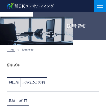
お知らせ
採用情報
お知らせ
会社概要
お知らせ
M&A
HOME
採用情報
重要
医業支援業務
補助金情報
募集要項
介護支援業務
採択実績
サービス
介護支援業務
補助金申請支援
初任給
大卒215,000円
クラファン
BCP策定支援
クラウドファンディング
医業支援案件
セミナー情報
その他
昇給
年1回