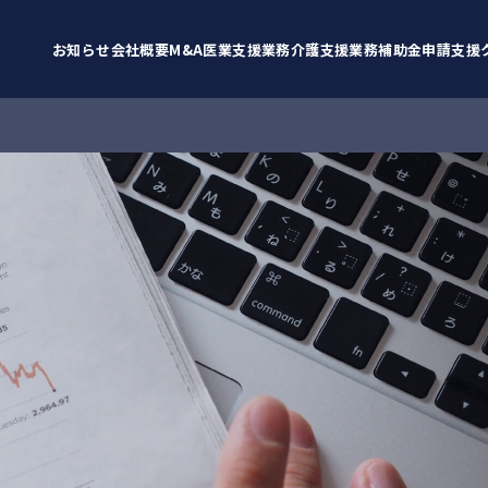
お知らせ
会社概要
M&A
医業支援業務
介護支援業務
補助金申請支援
お知らせ
BCP策定支援
重要
補助金情報
採択実績
サービス
クラファン
医業支援案件
その他