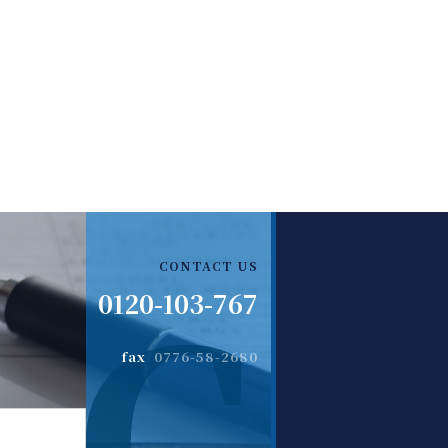
CONTACT US
0120-103-767
fax
0776-58-2680