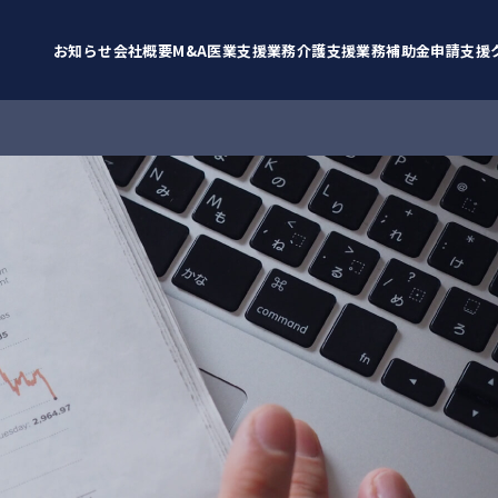
お知らせ
会社概要
M&A
医業支援業務
介護支援業務
補助金申請支援
お知らせ
BCP策定支援
重要
補助金情報
採択実績
サービス
クラファン
医業支援案件
その他