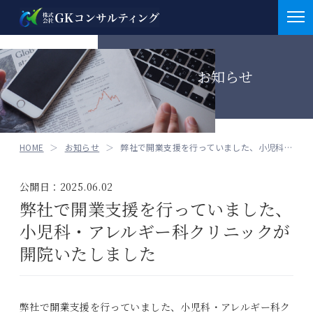
お知らせ
お知らせ
お知らせ
会社概要
お知らせ
M&A
HOME
お知らせ
重要
弊社で開業支援を行っていました、小児科・アレルギー...
医業支援業務
補助金情報
公開日：2025.06.02
介護支援業務
採択実績
弊社で開業支援を行っていました、
サービス
介護支援業務
小児科・アレルギー科クリニックが
補助金申請支援
クラファン
BCP策定支援
開院いたしました
クラウドファンディング
医業支援案件
セミナー情報
その他
弊社で開業支援を行っていました、小児科・アレルギー科ク