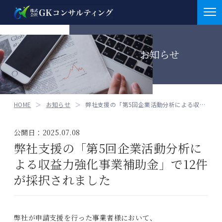
お知らせ
お知らせ
お知らせ
会社概要
お知らせ
M&A
HOME
お知らせ
重要
弊社支援の「第5回企業活動分析による収益力強化事業...
医業支援業務
補助金情報
公開日：2025.07.08
介護支援業務
採択実績
弊社支援の「第5回企業活動分析に
サービス
介護支援業務
よる収益力強化事業補助金」で12件
補助金申請支援
クラファン
BCP策定支援
が採択されました
クラウドファンディング
医業支援案件
セミナー情報
その他
弊社が申請支援を行った事業者様において、