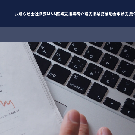
お知らせ
会社概要
M&A
医業支援業務
介護支援業務
補助金申請支援
お知らせ
BCP策定支援
重要
補助金情報
採択実績
サービス
クラファン
医業支援案件
その他